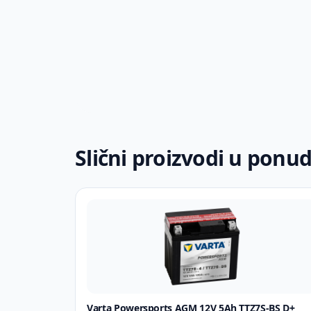
Slični proizvodi u ponud
Varta Powersports AGM 12V 5Ah TTZ7S-BS D+