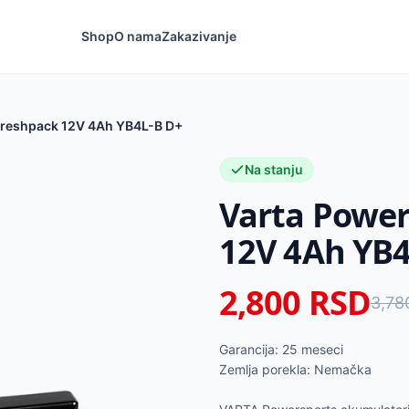
Shop
O nama
Zakazivanje
Freshpack 12V 4Ah YB4L-B D+
Na stanju
Varta Power
12V 4Ah YB4
2,800
RSD
3,78
Garancija: 25 meseci
Zemlja porekla: Nemačka