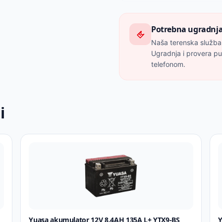
Potrebna ugradnja
Naša terenska služba
Ugradnja i provera p
telefonom.
i
Yuasa akumulator 12V 8.4AH 135A L+ YTX9-BS
Y