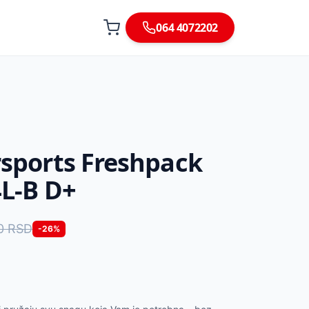
064 4072202
sports Freshpack
L-B D+
0
RSD
-
26
%