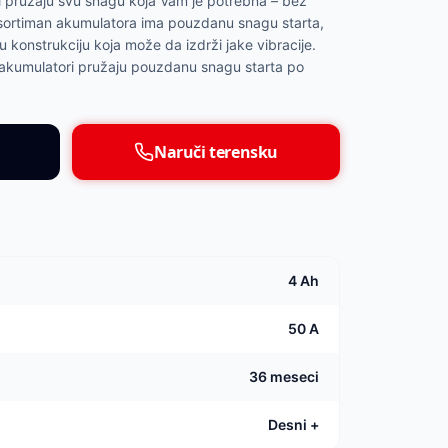
 pružaju svu snagu koja Vam je potrebna – bez
j asortiman akumulatora ima pouzdanu snagu starta,
 konstrukciju koja može da izdrži jake vibracije.
kumulatori pružaju pouzdanu snagu starta po
Naruči terensku
4 Ah
50 A
36 meseci
Desni +