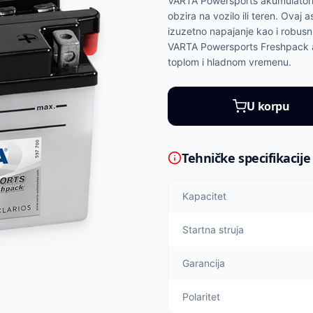
VARTA Powersports akumulatori
obzira na vozilo ili teren. Ova
izuzetno napajanje kao i robusnu
VARTA Powersports Freshpack a
toplom i hladnom vremenu.
U korpu
Tehničke specifikacije
Kapacitet
Startna struja
Garancija
Polaritet