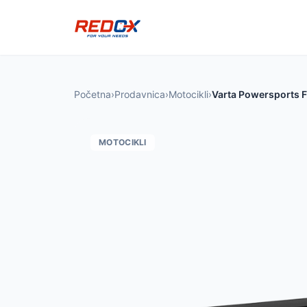
Početna
›
Prodavnica
›
Motocikli
›
Varta Powersports 
MOTOCIKLI