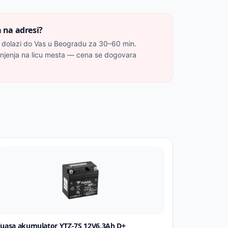
 na adresi?
 dolazi do Vas u Beogradu za 30–60 min.
unjenja na licu mesta — cena se dogovara
uasa akumulator YTZ-7S 12V6.3Ah D+