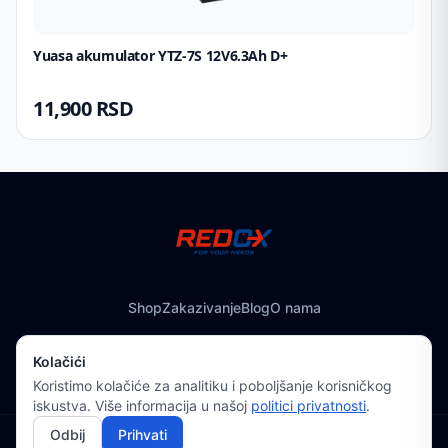
Yuasa akumulator YTZ-7S 12V6.3Ah D+
11,900
RSD
Shop
Zakazivanje
Blog
O nama
©
2026
Redox. Sva prava zadržana.
Kolačići
Koristimo kolačiće za analitiku i poboljšanje korisničkog
iskustva. Više informacija u našoj
politici privatnosti
.
Odbij
Prihvati
FILIP STOJANOVIĆ PR ZANATSKO TRGOVINSKA RADNJA REDOX