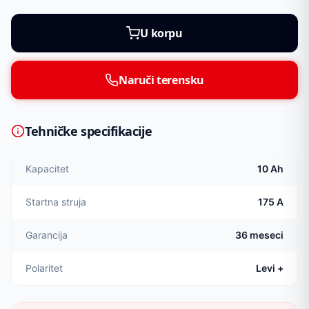
U korpu
Naruči terensku
Tehničke specifikacije
Kapacitet
10 Ah
Startna struja
175 A
Garancija
36 meseci
Polaritet
Levi +