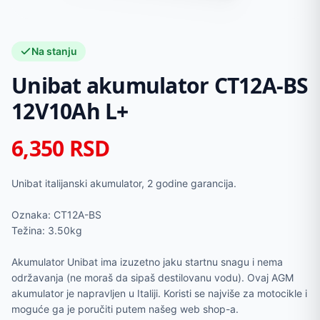
Na stanju
Unibat akumulator CT12A-BS
12V10Ah L+
6,350
RSD
Unibat italijanski akumulator, 2 godine garancija.
Oznaka: CT12A-BS
Težina: 3.50kg
Akumulator Unibat ima izuzetno jaku startnu snagu i nema
održavanja (ne moraš da sipaš destilovanu vodu). Ovaj AGM
akumulator je napravljen u Italiji. Koristi se najviše za motocikle i
moguće ga je poručiti putem našeg web shop-a.